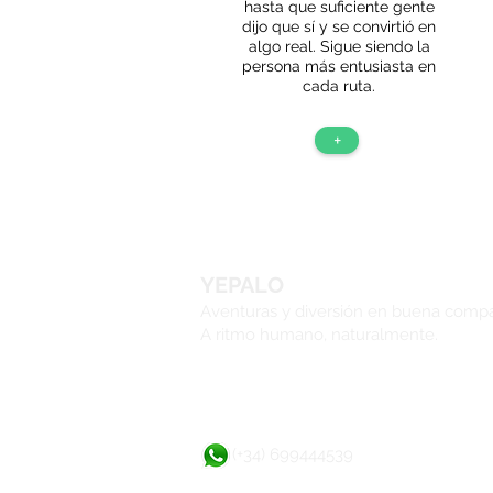
hasta que suficiente gente
dijo que sí y se convirtió en
algo real. Sigue siendo la
persona más entusiasta en
cada ruta.
+
YEPALO
Aventuras y diversión en buena comp
A ritmo humano, naturalmente.
(+34) 699444539