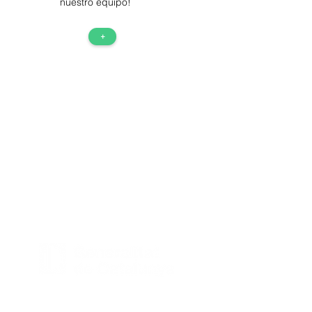
nuestro equipo!
+
Términos & Condiciones
Política de Cookies
Amb el suport de la Generalitat de
Catalunya – Programa TU+1.