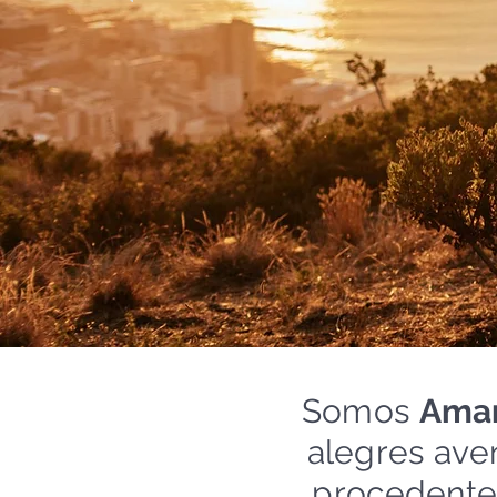
Somos
Aman
alegres aven
procedentes