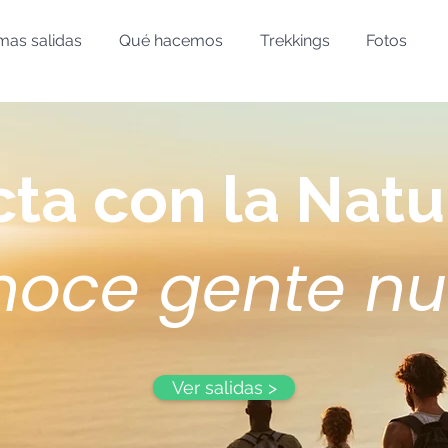
mas salidas
Qué hacemos
Trekkings
Fotos
ta con la Natu
noce gente n
Ver salidas >