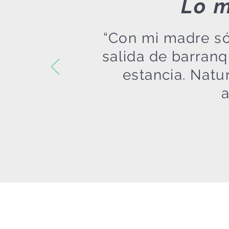
Lo m
“Con mi madre só
salida de barran
estancia. Natu
a