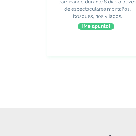
caminando durante 6 días a travé
de espectaculares montañas,
bosques, ríos y lagos.
¡Me apunto!