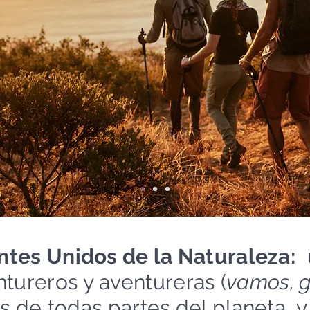
tes Unidos de la Naturaleza:
u
tureros y aventureras (
vamos, g
 de todas partes del planeta, y