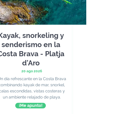
Kayak, snorkeling y
senderismo en la
Costa Brava - Platja
d'Aro
20 ago 2026
n día refrescante en la Costa Brava
combinando kayak de mar, snorkel,
calas escondidas, vistas costeras y
un ambiente relajado de playa.
¡Me apunto!