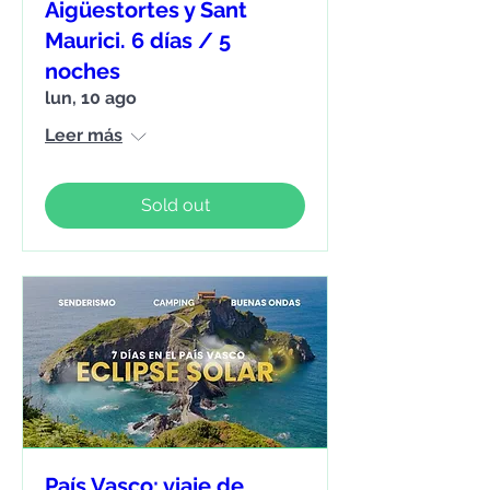
Aigüestortes y Sant
Maurici. 6 días / 5
noches
lun, 10 ago
Leer más
Sold out
País Vasco: viaje de