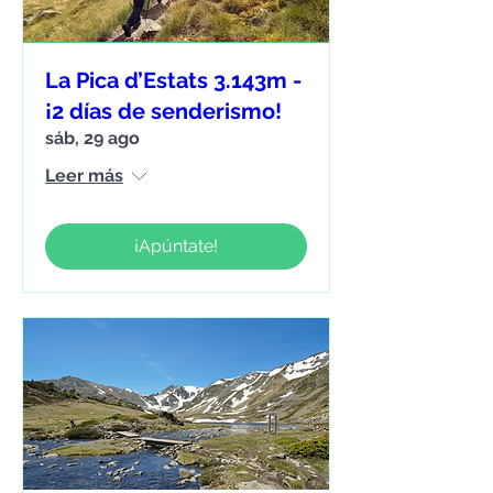
La Pica d’Estats 3.143m -
¡2 días de senderismo!
sáb, 29 ago
Leer más
¡Apúntate!