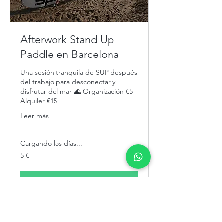
Afterwork Stand Up
Paddle en Barcelona
Una sesión tranquila de SUP después
del trabajo para desconectar y
disfrutar del mar 🌊 Organización €5
Alquiler €15
Leer más
Cargando los días...
5
5 €
euros
Reservar ahora