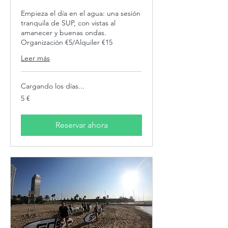
Empieza el día en el agua: una sesión
tranquila de SUP, con vistas al
amanecer y buenas ondas.
Organización €5/Alquiler €15
Leer más
Cargando los días...
5
5 €
euros
Reservar ahora