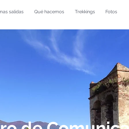
mas salidas
Qué hacemos
Trekkings
Fotos
iro de Comunica