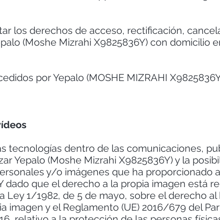
citar los derechos de acceso, rectificación, cancel
Yepalo (Moshe Mizrahi X9825836Y) con domicilio e
 cedidos por Yepalo (MOSHE MIZRAHI X9825836Y)
.
vídeos
as tecnologías dentro de las comunicaciones, pu
ar Yepalo (Moshe Mizrahi X9825836Y) y la posibi
ersonales y/o imágenes que ha proporcionado a 
Y dado que el derecho a la propia imagen está rec
a Ley 1/1982, de 5 de mayo, sobre el derecho al h
ropia imagen y el Reglamento (UE) 2016/679 del P
16, relativo a la protección de las personas física