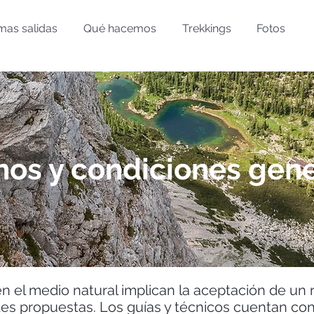
mas salidas
Qué hacemos
Trekkings
Fotos
nos y condiciones gen
 en el medio natural implican la aceptación de un
ades propuestas. Los guías y técnicos cuentan con