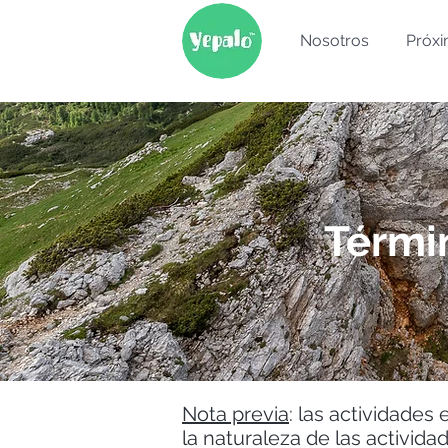
Nosotros
Próxi
Térmi
Nota previa
: las actividades
la naturaleza de las activid