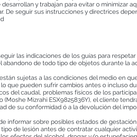
desarrollan y trabajan para evitar o minimizar aq
r. De seguir sus instrucciones y directrices depe
ad
eguir las indicaciones de los guías para respetar
 abandono de todo tipo de objetos durante la ac
están sujetas a las condiciones del medio en que
 lo que pueden sufrir cambios antes o incluso dur
s del caudal, problemas físicos de los participan
o (Moshe Mizrahi ESX9825836Y), el cliente tendr
vidad de su conformidad ó a la devolución del imp
ón de informar sobre posibles estados de gestació
tipo de lesión antes de contratar cualquier acti
os efectos del alcohol, drogas y/o estupefacien