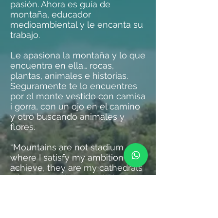
pasión. Ahora es guía de
montaña, educador
medioambiental y le encanta su
trabajo.
Le apasiona la montaña y lo que
encuentra en ella… rocas,
plantas, animales e historias.
Seguramente te lo encuentres
por el monte vestido con camisa
i gorra, con un ojo en el camino
y otro buscando animales y
flores.
“Mountains are not stadium
where I satisfy my ambition to
achieve, they are my cathedrals
where I practice my religion” -
Anatoli Boukreev-
+34 618 58 30 11