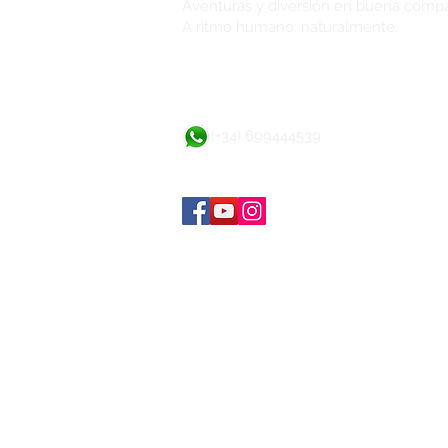
Aventuras y diversión en buena comp
A ritmo humano, naturalmente.
(+34) 699444539