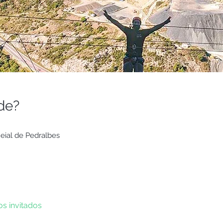
de?
eial de Pedralbes
os invitados