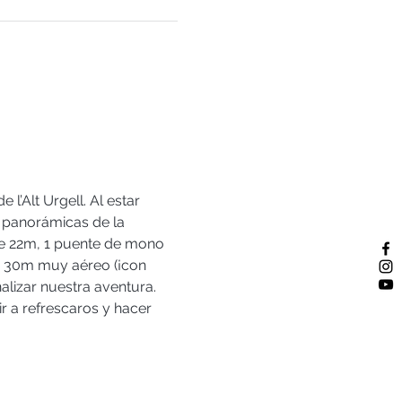
l’Alt Urgell. Al estar 
s panorámicas de la 
de 22m, 1 puente de mono 
 30m muy aéreo (¡con 
lizar nuestra aventura.
ir a refrescaros y hacer 