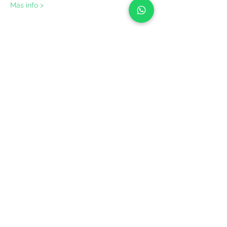
Más info >
¡Compártelo!
YEPALO
Aventuras y diversión en buena compañía.
A ritmo humano, naturalmente.
(+34)
699444539
Términos & Condiciones