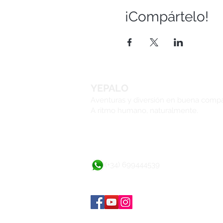
¡Compártelo!
YEPALO
Aventuras y diversión en buena comp
A ritmo humano, naturalmente.
(+34) 699444539