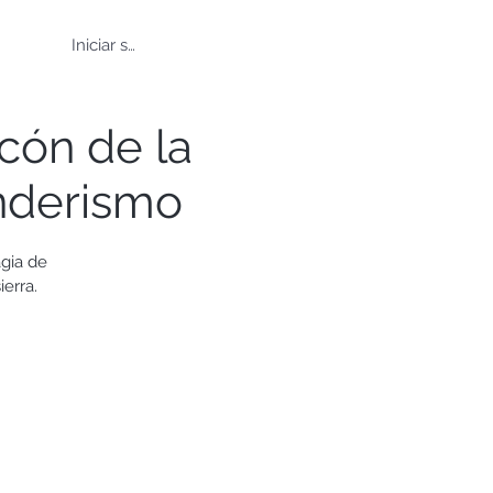
Iniciar sesión
cón de la
enderismo
agia de
erra.