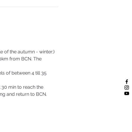
 of the autumn - winter;) 
200km from BCN. The 
ls of between 4 till 35 
 30 min to reach the 
king and return to BCN. 