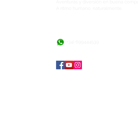
Aventuras y diversión en buena comp
A ritmo humano, naturalmente.
(+34) 699444539