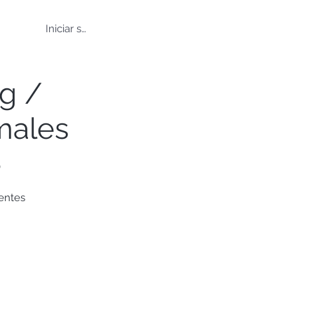
Iniciar sesión
g /
males
)
entes