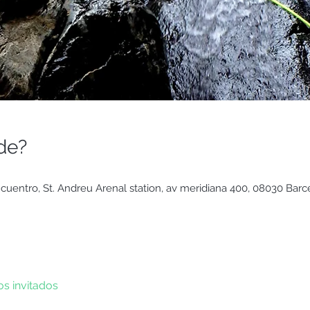
de?
uentro, St. Andreu Arenal station, av meridiana 400, 08030 Barc
os invitados