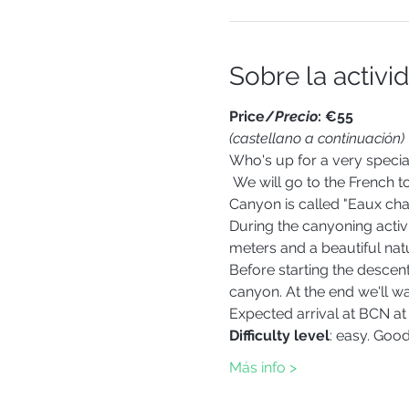
Sobre la activi
Price/
Precio
:
€55
(castellano a continuación)
Who's up for a very specia
 We will go to the French 
Canyon is called "Eaux ch
During the canyoning activit
meters and a beautiful natu
Before starting the descent
canyon. At the end we'll wal
Expected arrival at BCN a
Difficulty level
: easy. Good
Más info >