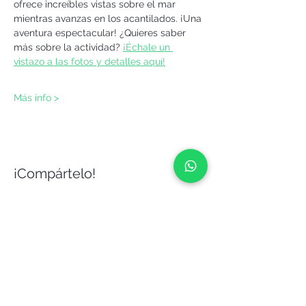
ofrece increíbles vistas sobre el mar 
mientras avanzas en los acantilados. ¡Una 
aventura espectacular! ¿Quieres saber 
más sobre la actividad? 
¡Échale un 
vistazo a las fotos y detalles aquí!
Más info >
¡Compártelo!
YEPALO
Aventuras y diversión en buena compañía.
A ritmo humano, naturalmente.