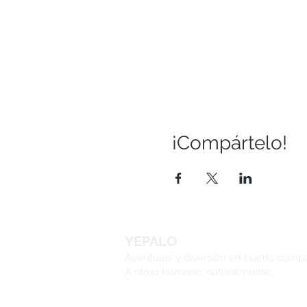
¡Compártelo!
YEPALO
Aventuras y diversión en buena comp
A ritmo humano, naturalmente.